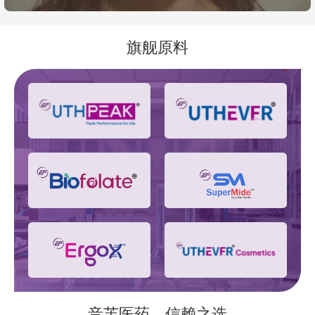
旗舰原料
音芙医药，信赖之选