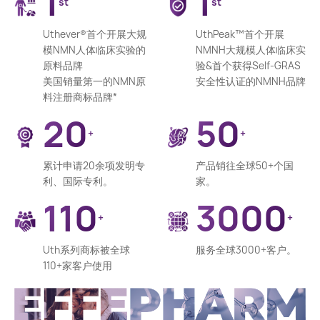
1
1
st
st
Uthever®首个开展大规
UthPeak™首个开展
模NMN人体临床实验的
NMNH大规模人体临床实
原料品牌
验&首个获得Self-GRAS
美国销量第一的NMN原
安全性认证的NMNH品牌
料注册商标品牌*
20
50
+
+
累计申请20余项发明专
产品销往全球50+个国
利、国际专利。
家。
110
3000
+
+
Uth系列商标被全球
服务全球3000+客户。
110+家客户使用