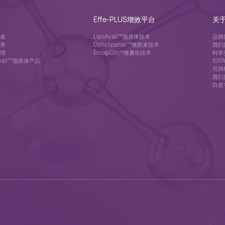
Effe-PLUS增效平台
关
老
LipoAvail™脂质体技术
品牌
养
CelleSperse™微胶束技术
我们
理
EncapCirc®微囊化技术
科学
Avail™脂质体产品
10
可持
我们
白皮