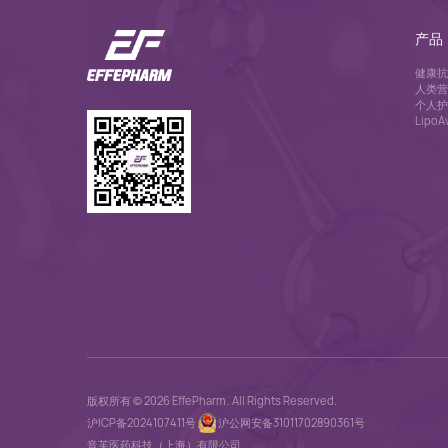
产品
健康抗
人类营
个人护
Lipo
版权所有 © 2026 EffePharm . All Rights Reserved.
沪ICP备2024107411号
沪公网安备31011702890361号
音芙医药科技（上海）有限公司