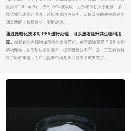
鼠灌胃 100 mg/kg，仅约 25% 被吸收，且分布体积大于血浆，多
[4]
数药物迅速离开血液，难以在体内停留
。口服吸收的关键限速步
骤是溶解；粒径越小，溶解越快。
通过微粉化技术对 PEA 进行处理，可以显著提升其生物利用
度
。
微粉化能大幅增加药物的比表面积，使胃肠液更易润湿和溶解
[5]
药物颗粒，从而加快溶出速率、提高吸收效率
。这一工艺有效解
决了吸收难题，为产品提升市场竞争力提供了重要支持。