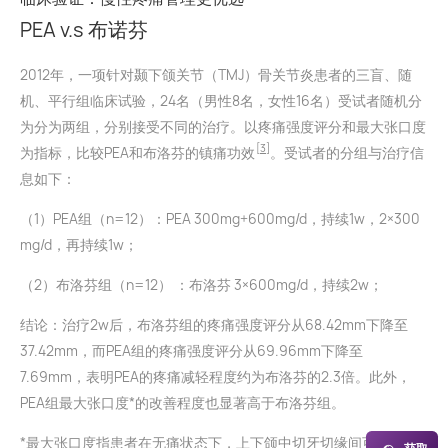
PEA v.s 布诺芬
2012年，一项针对颞下颌关节（TMJ）骨关节炎患者的三盲、随
机、平行组临床试验，24名（男性8名，女性16名）受试者随机分
为分为两组，分别接受不同的治疗。以疼痛强度评分和最大张口度
[3]
为指标，比较PEA和布洛芬的镇痛功效
。受试者的分组与治疗信
息如下：
（1）PEA组（n=12）：PEA 300mg+600mg/d，持续1w，2×300
mg/d，再持续1w；
（2）布洛芬组（n=12） ：布洛芬 3×600mg/d，持续2w；
结论：治疗2w后，布洛芬组的疼痛强度评分从68.42mm下降至
37.42mm，而PEA组的疼痛强度评分从69.96mm下降至
7.69mm，表明PEA的疼痛减轻程度约为布洛芬的2.3倍。此外，
PEA组最大张口度*的改善程度也显著高于布洛芬组。
*最大张口度指患者在无痛状态下，上下颌中切牙切缘间可达到的