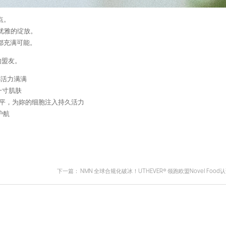
点。
优雅的绽放。
都充满可能。
的盟友。
天都活力满满
一寸肌肤
AD+水平，为妳的细胞注入持久活力
护航
下一篇：
NMN 全球合规化破冰！UTHEVER® 领跑欧盟Novel Food