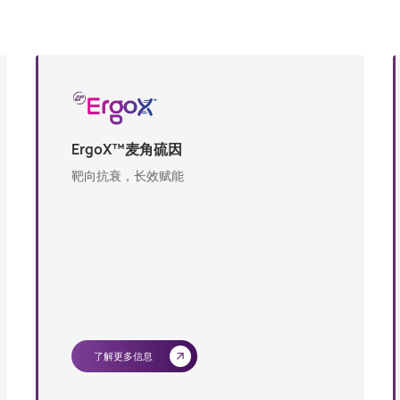
ErgoX™麦角硫因
靶向抗衰，长效赋能
了解更多信息