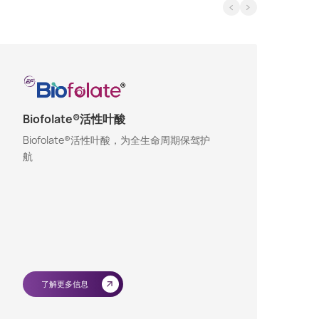
Biofolate®活性叶酸
N
Biofolate®活性叶酸，为全生命周期保驾护
简
航
辅
的
提
了解更多信息