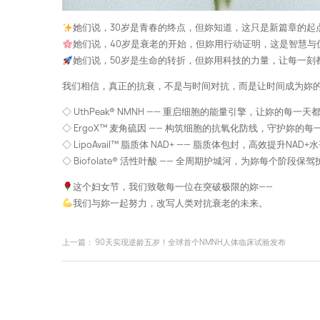
她们说，30岁是青春的终点，但妳知道，这只是新篇章的起
她们说，40岁是衰老的开始，但妳用行动证明，这是智慧与
她们说，50岁是生命的转折，但妳用科技的力量，让每一刻
我们相信，真正的抗衰，不是与时间对抗，而是让时间成为妳
◇ UthPeak® NMNH —— 重启细胞的能量引擎，让妳的每一
◇ ErgoX™ 麦角硫因 —— 构筑细胞的抗氧化防线，守护妳的每
◇ LipoAvail™ 脂质体 NAD+ —— 脂质体包封，高效提升N
◇ Biofolate® 活性叶酸 —— 全周期护城河，为妳每个阶段保驾
这个妇女节，我们致敬每一位在突破极限的妳——
我们与妳一起努力，改写人类对抗衰老的未来。
上一篇：
90天实现逆龄五岁！全球首个NMNH人体临床试验发布