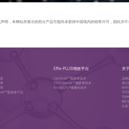
此声明，本网站所展示的部分产品可能尚未获得中国境内的销售许可，因此并不
Effe-PLUS增效平台
关
老
LipoAvail™脂质体技术
品牌
养
CelleSperse™微胶束技术
我们
理
EncapCirc®微囊化技术
科学
Avail™脂质体产品
10
可持
我们
白皮