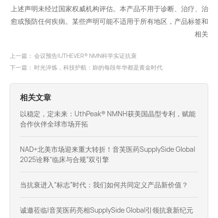
上述声明未经过国家权威机构评估。本产品不用于诊断、治疗、治
愈或预防任何疾病。某些声明可能不适用于所有地区，产品标签和
相关
上一篇：
会议预告|UTHEVER® NMN科学实证抗衰
下一篇：
时光淬炼，科技护航：妳的每段年华都是黄金时代
相关文章
以稳定，定未来：UthPeak® NMNH获美国晶型专利，赋能
合作伙伴全球市场开拓
NAD+北美市场迎来重大转折！音芙医药SupplySide Global
2025诠释“临床与合规”双引擎
当抗衰进入“标志”时代：我们如何共同定义产品新价值？
诚邀莅临|音芙医药亮相SupplySide Global引领抗衰新纪元