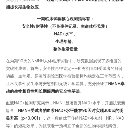
捕捉长期生物效应
。
一期临床试验核心观测指标有：
安全性/耐受性（不良事件记录、生命体征监测）
NAD+水平、
生理年龄、
整体生活质量
在为期90天的NMNH人体临床试验中，研究数据展现了多维度的
突破性成果。首先，安全性再得肯定——所有剂量组受试者的肝肾
功能、血常规、尿液等实验室医学检验指标均稳定在正常范围内，
且不良事件发生率与安慰剂组无统计学差异，充分验证了
NMNH卓
越的生物相容性和长期服用的安全性基础
。
血液NAD+检测研究揭示，NMNH显著提升NAD+水平，开启抗衰新
篇章：
NMNH受试者的血浆NAD+水平能在90天时实现300%的明
显升高（p<0.001）
，这一数值优于传统NAD+补充剂（NR，NAD
等）的短期效果，为抗衰老干预树立了全新的生物标志物阈值。