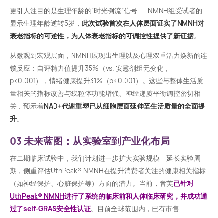
更引人注目的是生理年龄的“时光倒流”信号——NMNH组受试者的
显示生理年龄逆转5岁，
此次试验首次在人体层面证实了NMNH对
衰老指标的可逆性，为人体衰老指标的可调控性提供了新证据
。
从微观到宏观层面，NMNH展现出生理以及心理双重活力焕新的连
锁反应：自评精力值提升35%（vs. 安慰剂组无变化，
p<0.001），情绪健康提升31%（p<0.001）。这些与整体生活质
量相关的指标改善与线粒体功能增强、神经递质平衡调控密切相
关，预示着
NAD+代谢重塑已从细胞层面延伸至生活质量的全面提
升
。
03 未来蓝图：从实验室到产业化布局
在二期临床试验中，我们计划进一步扩大实验规模，延长实验周
期，侧重评估UthPeak® NMNH在提升消费者关注的健康相关指标
（如神经保护、心脏保护等）方面的潜力。当前，音芙
已针对
UthPeak® NMNH
进行了系统的临床前和人体临床研究，并成功通
过了self-GRAS安全性认证
。目前全球范围内，已有市售