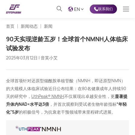
EN
联系我们
首页
新闻动态
新闻
90天实现逆龄五岁！全球首个NMNH人体临床
试验发布
2025年03月12日 | 音芙小艾
全球首项针对还原型烟酰胺单核苷酸（NMNH，即还原型NMN）
的大规模人体临床试验近日公布结果：在80名健康成年人持续90
天的研究中，
UthPeak® NMNH
不仅展现出卓越安全性，更
显著提
升体内NAD+水平达3倍
，并首次观察到受试者生物年龄指标
“年轻
化”5岁
的积极信号，为抗衰老干预领域带来里程碑式进展。