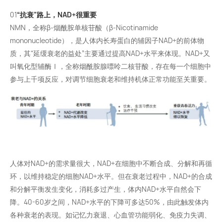
01
“抗衰”路上，
NAD+
很重要
NMN，全称β-烟酰胺单核苷酸（β-Nicotinamide
mononucleotide），是人体内长寿蛋白的辅因子NAD+的前体物
质，其“延缓衰老的益处”主要通过提高NAD+水平来体现。NAD+又
叫氧化型辅酶Ⅰ，全称
烟酰胺腺嘌呤二核苷酸
，存在每一个细胞中
参与上千项反应，对调节细胞衰老和维持机体正常功能至关重要。
人体对NAD+的需求量很大，NAD+在细胞中不断合成、分解和再循
环，以维持稳定的细胞NAD+水平。但在衰老过程中，NAD+的合成
和分解平衡发生变化，消耗多过产生，体内NAD+水平自然会下
降。40-60岁之间，NAD+水平的下降可多达50%，由此触发体内
各种衰老的表现。如记忆力衰退、心血管功能弱化、免疫力失调、