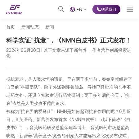
EN
联系我们
首页
新闻动态
新闻
科学实证“抗衰”，《NMN白皮书》正式发布！
2024年06月20日 | 以下文章来源于新营养 ，作者营养创新探索进
化
抵抗衰老，是人类永恒的话题。早在两千多年前，秦始皇就组建了
自己的“科研团队”，除了外派到
蓬莱仙岛
、寻找已经批准的长生不
老药之外，还设立实验室进行药物研制；两千多年后的今天，“抗
衰”依然是人类孜孜不倦的追求。
被称为“抗衰界的爱马仕”，
NMN
是如何起到抗衰作用的呢？6月19
日，音芙医药、新营养发布首本《NMN白皮书》（以下简称“《白
皮书》”），音芙医药研发总监余建军博士、音芙医药市场总监高
晓然、新营养/营养盒子/竞合岛创始人常志远出席此次发布仪式，