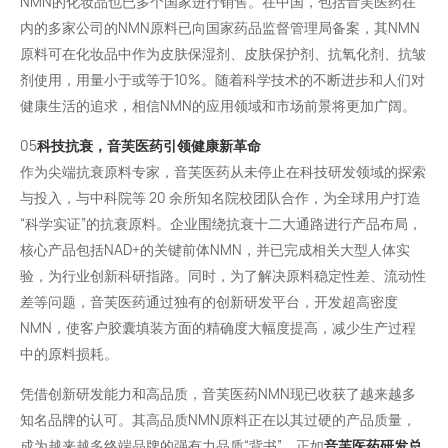
NMN的化妆品也已多个国家进行销售。在中国，包括音芙医药在
内的多家公司的NMN原料已向国家药品监督管理局备案，其NMN
原料可在化妆品中作为皮肤保湿剂、皮肤保护剂、
抗氧化剂
、抗皱
剂使用，用量小于或等于10%。随着科学技术的不断进步和人们对
健康生活的追求，相信NMN的应用领域和市场前景将更加广阔。
05
科技抗衰，音芙医药引领健康新革命
作为尖端抗衰原料专家，音芙医药从未停止在科技研发领域的探索
与投入，与中科院等 20 余所知名院校团队合作，为全球用户打造
“科学实证”的抗衰原料。企业围绕抗衰十二大通路进行产品布局，
核心产品包括NAD+的关键前体NMN，并已完成相关大型人体实
验，为行业创新科研指路。同时，为了解决原料稳定性差、流动性
差等问题，音芙医药通过独有的创新研发平台，开发超高密度
NMN，使客户胶囊填装方面的精确度大幅度提高，减少生产过程
中的原料损耗。
凭借创新研发能力和高品质，音芙医药NMN现已收获了越来越多
知名品牌的认可。其高品质NMN原料正在以其过硬的产品质量，
成为越来越多终端品牌的强有力品质“背书”。正如
音芙医药研发总