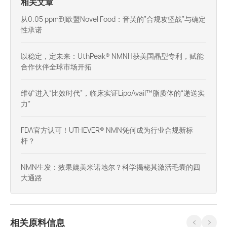
相关文章
从0.05 ppm到欧盟Novel Food：音芙的”合规攻坚战”与确定
性承诺
以稳定，定未来：UthPeak® NMNH获美国晶型专利，赋能
合作伙伴全球市场开拓
维矿进入“比效时代”，临床实证LipoAvail™脂质体的“递送实
力”
FDA官方认可！UTHEVER® NMN凭何成为行业合规新标
杆？
NMN生发：效果媲美米诺地尔？科学揭秘其激活毛囊的四
大通路
相关原料信息