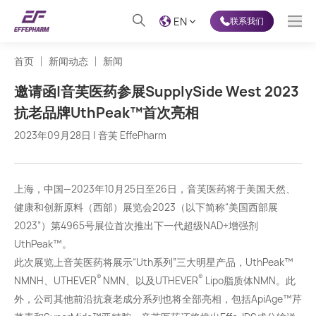
EN
联系我们
首页
新闻动态
新闻
邀请函|音芙医药参展SupplySide West 2023
抗老品牌UthPeak™首次亮相
2023年09月28日 | 音芙 EffePharm
上海，中国—2023年10月25日至26日，音芙医药将于美国天然、
健康和创新原料（西部）展览会2023（以下简称“美国西部展
2023”）第4965号展位首次推出下一代超级NAD+增强剂
UthPeak™。
此次展览上音芙医药将展示“Uth系列”三大明星产品，UthPeak™
®
®
NMNH、UTHEVER
NMN、以及UTHEVER
Lipo脂质体NMN。此
外，公司其他前沿抗衰老成分系列也将全部亮相，包括ApiAge™芹