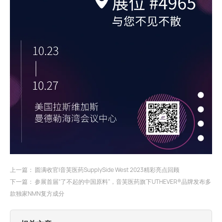
上一篇：
圆满收官|音芙医药SupplySide West 2023精彩亮点回顾
下一篇：
参展首届“了不起的中国原料”，音芙医药旗下UTHEVER®品牌发布多
款独家NMN复方成分