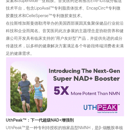
菜素和SuperMide™亚精胺。音芙医药还将推出Effe-IDS成分输送
技术平台，包含LipoAvail™专利脂质体技术、EncapCirc®专利微
胶囊技术和CelleSperse™专利微胶束技术。
在拉斯维加斯曼德勒湾举办的美国西部展因其集聚保健品行业前沿
科技和企业而闻名。音芙医药此次参展的主题理念是协助营养和健
康公司开发具有临床支持的“用户友好型”产品，并提供先进的成分
传递技术，以多样的健康解决方案满足各个年龄段终端消费者未满
足的健康需求。
UthPeak™
：下一代超级NAD+增强剂
UthPeak™是一种专利待授权的独家晶型NMNH，是β-烟酰胺单核