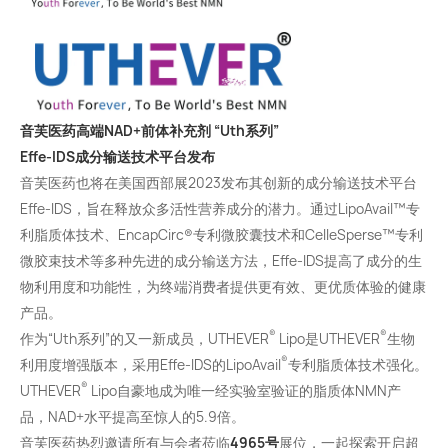
音芙医药高端NAD+前体补充剂 “Uth系列”
Effe-IDS
成分输送技术平台发布
音芙医药也将在美国西部展2023发布其创新的成分输送技术平台
Effe-IDS，旨在释放众多活性营养成分的潜力。通过LipoAvail™专
利脂质体技术、EncapCirc®专利微胶囊技术和CelleSperse™专利
微胶束技术等多种先进的成分输送方法，Effe-IDS提高了成分的生
物利用度和功能性，为终端消费者提供更有效、更优质体验的健康
产品。
®
®
作为“Uth系列”的又一新成员，UTHEVER
Lipo是UTHEVER
生物
®
利用度增强版本，采用Effe-IDS的LipoAvail
专利脂质体技术强化。
®
UTHEVER
Lipo自豪地成为唯一经实验室验证的脂质体NMN产
品，NAD+水平提高至惊人的5.9倍。
音芙医药热烈邀请所有与会者莅临
4965号
展位，一起探索开启超