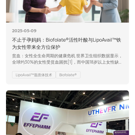
2025-05-09
不止于孕妈妈：Biofolate®活性叶酸与LipoAvail™铁
为女性带来全方位保护
贫血：女性全生命周期的健康危机 世界卫生组织数据显示，
全球约30%的女性受贫血困扰[1]，而中国18岁以上女性缺铁
性贫血患病率达14.8%[2]。这一健康危机不仅表现为面色苍
白、疲劳乏力等表象症状， 中重度贫血症更会引发系统性损
LipoAvail™脂质体技术
Biofolate®
害： 生理层面：贫血导致组织缺氧，抑制儿童青少年生长发
育，降低成年女性免疫力，增加反复感染风险，并可能诱发
心脏扩大、肝肾功能异常等器官损伤。 心理认知层面：长期
贫血与注意力…