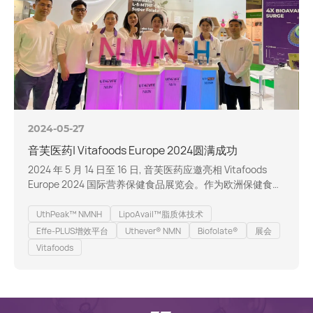
2024-05-27
音芙医药| Vitafoods Europe 2024圆满成功
2024 年 5 月 14 日至 16 日, 音芙医药应邀亮相 Vitafoods
Europe 2024 国际营养保健食品展览会。作为欧洲保健食品
和原料行业的重要展会, Vitafoods Europe 汇聚了众多业内
精英, 为行业提供了交流合作和探讨前沿问题的平台。 音芙
UthPeak™ NMNH
LipoAvail™脂质体技术
解锁生物科技力量 在为期三天的展会中, 音芙医药展示了其
Effe-PLUS增效平台
Uthever® NMN
Biofolate®
展会
在生物技术领域的研发和生产实力, 涵盖多个单原料品类。
Vitafoods
重点展出的展品…