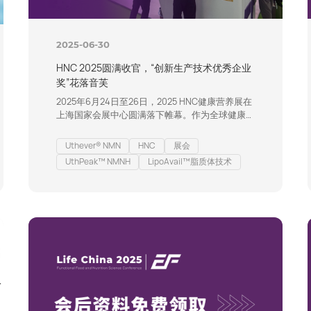
2025-06-30
HNC 2025圆满收官，“创新生产技术优秀企业
奖”花落音芙
2025年6月24日至26日，2025 HNC健康营养展在
上海国家会展中心圆满落下帷幕。作为全球健康营
养行业的年度盛会，本届展会汇聚了来自世界各地
的优质品牌与行业精英，共同探讨大健康产业的前
Uthever® NMN
HNC
展会
沿趋势与创新成果。 在为期三天的展会中，音芙
UthPeak™ NMNH
LipoAvail™脂质体技术
以“高效、科技、品质”为核心，聚焦当下日益增长
的“精准与高效”的营养需求，凭借先进的脂质体包
裹技术，推出了一系列维矿类与植物提取类解决方
案，包括脂质体水飞蓟素、脂质体…