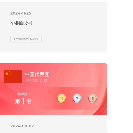
2024-11-25
NMN白皮书
Uthever® NMN
2024-08-02