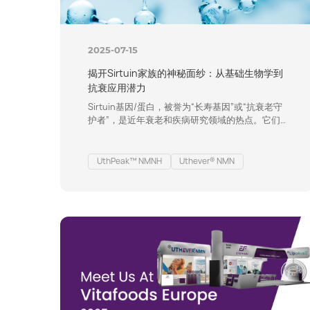
2025-07-15
揭开Sirtuin家族的神秘面纱：从基础生物学到
抗衰应用潜力
Sirtuin基因/蛋白，被誉为“长寿基因”或“抗衰老守
护者”，是近年衰老和疾病研究领域的热点。它们
在细胞能量感知、代谢调节和压力应对中扮演核心
角色，其功能的维持对健康衰老至关重要。本文将
深入探讨三个核心问题：Sirtuin究竟是什么？科
UthPeak™ NMNH
Uthever® NMN
学家们对其有何重要发现？备受关注的NMN、
NMNH等增强剂如何作用于它们？它们真的是通往
长寿的钥匙吗？ 01 什么是Sirtuin基因？ Sirtuin是
一类依赖…