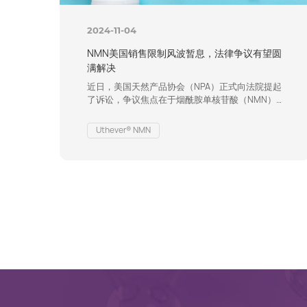
2024-11-04
NMN美国销售限制风波暂息，法律争议有望圆
满解决
近日，美国天然产品协会（NPA）正式向法院提起
了诉讼，争议焦点在于烟酰胺单核苷酸（NMN）
是否应归类为膳食补充剂，这与美国食品和药物管
理局（FDA）的意见存在分歧。为此，联邦法院已
Uthever® NMN
作出裁定，暂时搁置相关法律程序，为FDA提供更
多时间来审核公众提交的关于NMN分类的申请。
据FDA相关官员向SupplySide Supplement
Journal透露[1]，在审议这些请愿书的过程中，
FDA不会将针对…