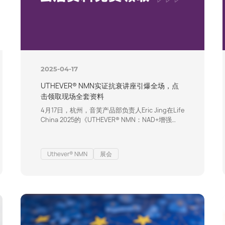
2025-04-17
UTHEVER® NMN实证抗衰讲座引爆全场，点
击领取现场全套资料
4月17日，杭州，音芙产品部负责人Eric Jing在Life
China 2025的《UTHEVER® NMN：NAD+增强
剂，科学实证抗衰》主题讲座顺利结束。通过深度
解析该UTHEVER® NMN在激活细胞能量、延长健
康寿命领域的多项研究数据，彰显了音芙长期以来
Uthever® NMN
展会
以“循证科学重塑抗衰原料标准”的行业担当。 现场
观众反响热烈，互动问答环节更是高潮迭起，逾
300位行业同仁共同见证了这一科学盛事。扫描…