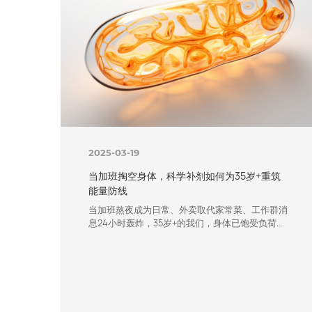
2025-03-19
当加班掏空身体，科学补剂如何为35岁+重筑
能量防线
当加班熬夜成为日常、外卖取代家常菜、工作群消
息24小时轰炸，35岁+的我们，身体已饱受负荷。
据世界卫生组织（WHO）数据显示，中国每十人
中即有七人陷入亚健康泥潭[1]。现代生活的快节
奏、工作压力的剧增、饮食作息的无序以及运动的
缺乏，共同编织了一张庞大的亚健康网络，将越来
越多的人牢牢束缚。 更扎心的是，明明正值壮
年，却因为超负荷的生活模式，体内却藏着“加速