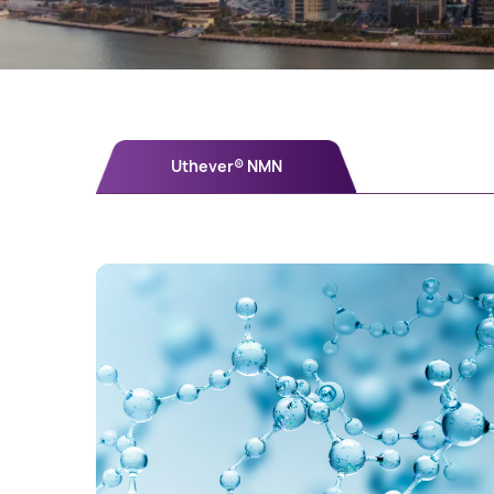
Uthever® NMN