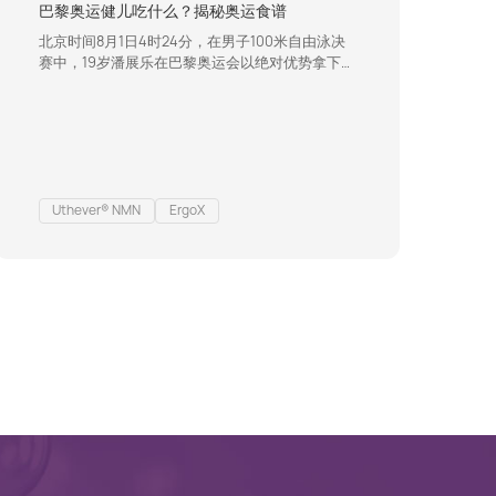
巴黎奥运健儿吃什么？揭秘奥运食谱
北京时间8月1日4时24分，在男子100米自由泳决
赛中，19岁潘展乐在巴黎奥运会以绝对优势拿下代
表中国游泳队本届奥运会的首枚金牌，同时以46
秒40的成绩打破由他自己保持的世界纪录。这是
中国代表团在本届奥运会上的第9金。除了乒乓球
等传统优势项目继续发挥稳定外，中国队在其他项
目上也展现出了强大的竞争力。截至目前，中国代
表团在巴黎奥运会上的奖牌总数已经达到了11金7
银6铜。饮食方案奥运选手的成功离不开精…
Uthever® NMN
ErgoX