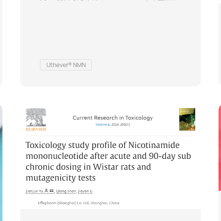
品原料（Novel Food）认证中率先完成公众咨询
阶段，成为全球首个进入欧洲食品安全局
（EFSA）最终审查的NMN产品，有望在2025年年
内通过Novel Food认证，成为全球范围内首个获
欧盟新食品原料认证的NMN原料。这一进展标志
着NMN即将迎来“迈向全球主流合规”的关键转折。
若最终获批，U…
Uthever® NMN