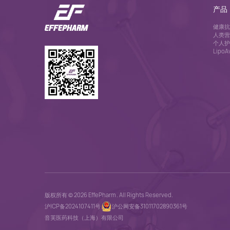
产品
健康抗
人类营
个人护
Lipo
版权所有 © 2026 EffePharm . All Rights Reserved.
沪ICP备2024107411号
沪公网安备31011702890361号
音芙医药科技（上海）有限公司