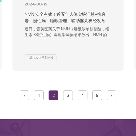
2024-08-15
NMN 安全有效！近五年人体实验汇总–抗衰
老、慢性病、睡眠管理、辅助婴儿神经发育…
近日，音芙医药关于 NMN（烟酰胺单核苷酸，维
生素 B3衍生物）毒理学试验结果放出，NMN 的安
全性进一步得到了验证。NMN不仅对人体细胞执
行着不可或缺的生理功能，它既能在细胞内自然合
成，也广泛存在于多样化的食物之中。作为NAD+
（一种对抗衰老及多种疾病与健康状态至关重要的
Uthever® NMN
辅酶）的合成中间体，NMN的角色显得尤为关
键。本项研究开创性地采用了体内哺乳动物骨髓模
型，深入探究了NMN的遗传毒性影响，这是…
<
1
2
3
4
5
>