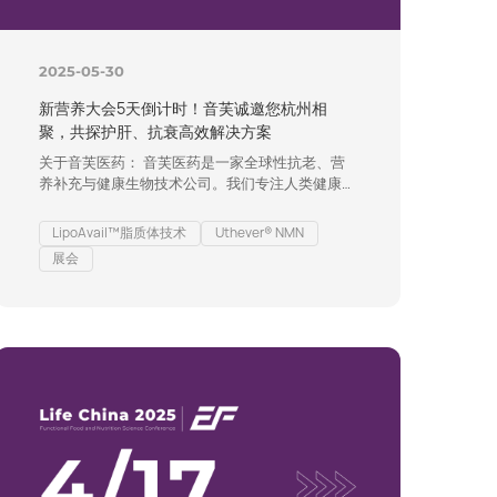
2025-05-30
新营养大会5天倒计时！音芙诚邀您杭州相
聚，共探护肝、抗衰高效解决方案
关于音芙医药： 音芙医药是一家全球性抗老、营
养补充与健康生物技术公司。我们专注人类健康和
营养补充原料、技术、成品解决方案，发掘人生各
阶段亟待解决的营养需求，创造社会共享价值。作
LipoAvail™脂质体技术
Uthever® NMN
为多个单原料品类的专家，我们拥有引领行业潮流
展会
的产品迭代与资源整合能力，业务创新能力横跨人
类营养补充、美妆个护、动物营养等多领域，为客
户创造有价值的品牌, 为消费者创造安全、高效、
可持续的产品。 版权及免责声明： 上述声明未
经…