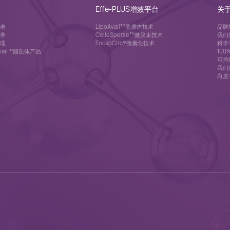
Effe-PLUS增效平台
关
老
LipoAvail™脂质体技术
品牌
养
CelleSperse™微胶束技术
我们
理
EncapCirc®微囊化技术
科学
Avail™脂质体产品
10
可持
我们
白皮