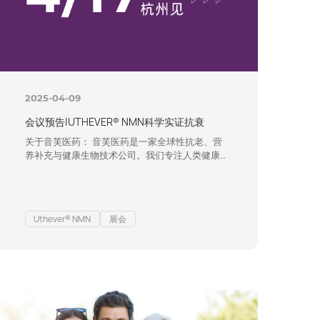
2025-04-09
会议预告|UTHEVER® NMN科学实证抗衰
关于音芙医药： 音芙医药是一家全球性抗老、营
养补充与健康生物技术公司。我们专注人类健康和
营养补充原料、技术、成品解决方案，发掘人生各
阶段亟待解决的营养需求，创造社会共享价值。作
为多个单原料品类的专家，我们拥有引领行业潮流
的产品迭代与资源整合能力，业务创新能力横跨人
Uthever® NMN
展会
类营养补充、美妆个护、动物营养等多领域，为客
户创造有价值的品牌, 为消费者创造安全、高效、
可持续的产品。 版权及免责声明： 上述声明未
经…