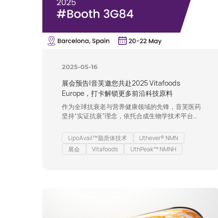
2025-05-16
展会预告|音芙邀您共赴2025 Vitafoods
Europe，打卡解锁更多前沿科技原料
作为全球抗衰老与营养健康领域的先锋，音芙医药
坚持“实证抗衰”理念，依托合成生物学技术平台与
脂质体增效技术，推动行业迈向精准化与高效化。
在即将到来的Vitafoods Europe 2025（2025年5
LipoAvail™脂质体技术
Uthever® NMN
月20-22日，西班牙巴塞罗那），音芙将携多款突
展会
Vitafoods
UthPeak™ NMNH
破性原料亮相展位3G84，与全球伙伴共探抗衰与
营养健康新边界！ 01 实力单品抢先看：尖端原料
赋能健康未来 NAD+增强剂系列：科学“健康老龄
化”的…