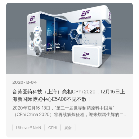
时穿了更苗条更苗条的新造型，然后在今年秋天主持《周六
夜现场》节目时正式亮相。据报道，这…
2020-12-04
音芙医药科技（上海）亮相CPhi 2020，12月16日上
海新国际博览中心E5A08不见不散！
2020年12月16-18日，”第二十届世界制药原料中国展”
（CPhi China 2020）将再续辉煌征程，迎来熠熠生辉的二
十周年华诞。第二十年，主办方将再度呈现一场全球知名的
制药行业一站式垂直贸易、交流盛会，紧跟国内外行业政
Uthever® NMN
CPHi
展会
策，把握业内创新趋势，利用丰厚的行业资源，为专业人士