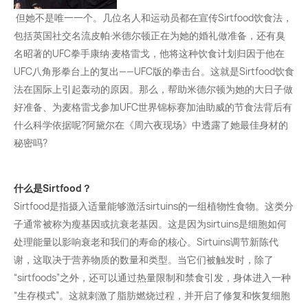
但她不是唯一一个。几位名人和运动员都在宣传Sirtfood饮食法，
包括英国社交名流皮帕·米德尔顿正在为她的婚礼做准备，还有臭
名昭著的UFC拳手康纳·麦格雷戈，他将这种饮食计划归因于他在
UFC八角形拳台上的复出——UFC版的拳击台。这就是Sirtfood饮食
法在国际上引起轰动的原因。那么，帮助米德尔顿为她的大日子做
好准备、为麦格雷戈参加UFC世界锦标赛加油助威的节食法背后有
什么科学依据呢?阿黛尔在《周六夜现场》中透露了她最佳身材的
秘密吗?
什么是Sirtfood？
Sirtfood是指摄入适量能够激活sirtuins的一组植物性食物。这类分
子通常被称为瘦基因或抗衰老基因。这是因为sirtuins是细胞如何
处理能量以影响衰老和我们的寿命的核心。Sirtuins调节新陈代
谢，这取决于营养物质的数量和类型。当它们被触发时，除了
“sirtfoods”之外，还可以通过热量限制和禁食引发，身体进入一种
“生存模式”。这就刺激了脂肪燃烧过程，并开启了修复和恢复细胞