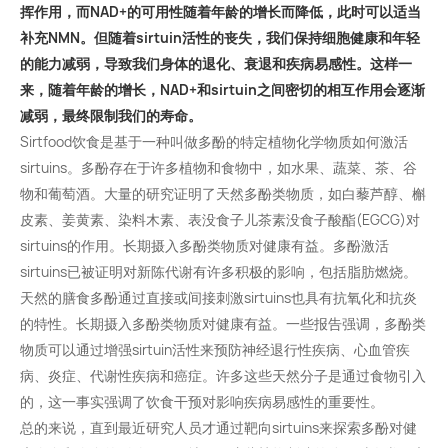
挥作用，而NAD+的可用性随着年龄的增长而降低，此时可以适当
补充NMN。但随着sirtuin活性的丧失，我们保持细胞健康和年轻
的能力减弱，导致我们身体的退化、衰退和疾病易感性。这样一
来，随着年龄的增长，NAD+和sirtuin之间密切的相互作用会逐渐
减弱，最终限制我们的寿命。
Sirtfood饮食是基于一种叫做多酚的特定植物化学物质如何激活
sirtuins。多酚存在于许多植物和食物中，如水果、蔬菜、茶、谷
物和葡萄酒。大量的研究证明了天然多酚类物质，如白藜芦醇、槲
皮素、姜黄素、染料木素、表没食子儿茶素没食子酸酯(EGCG)对
sirtuins的作用。长期摄入多酚类物质对健康有益。多酚激活
sirtuins已被证明对新陈代谢有许多积极的影响，包括脂肪燃烧。
天然的膳食多酚通过直接或间接刺激sirtuins也具有抗氧化和抗炎
的特性。长期摄入多酚类物质对健康有益。一些报告强调，多酚类
物质可以通过增强sirtuin活性来预防神经退行性疾病、心血管疾
病、炎症、代谢性疾病和癌症。许多这些天然分子是通过食物引入
的，这一事实强调了饮食干预对影响疾病易感性的重要性。
总的来说，直到最近研究人员才通过靶向sirtuins来探索多酚对健