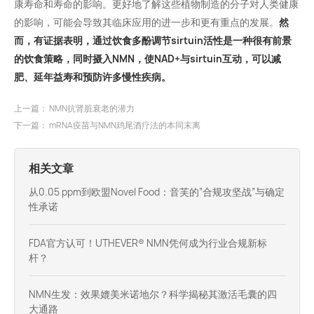
康寿命和寿命的影响。更好地了解这些植物制造的分子对人类健康
的影响，可能会导致其临床应用的进一步和更有重点的发展。
然
而，有证据表明，通过饮食多酚调节sirtuin活性是一种很有前景
的饮食策略，同时摄入NMN，使NAD+与sirtuin互动，可以减
肥、延年益寿和预防许多慢性疾病。
上一篇：
NMN抗肾脏衰老的潜力
下一篇：
mRNA疫苗与NMN鸡尾酒疗法的本同末离
相关文章
从0.05 ppm到欧盟Novel Food：音芙的”合规攻坚战”与确定
性承诺
FDA官方认可！UTHEVER® NMN凭何成为行业合规新标
杆？
NMN生发：效果媲美米诺地尔？科学揭秘其激活毛囊的四
大通路