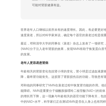
可能对肾脏健康有益。
世界老年人口继续以前所未有的速度增长。因此，有必要更好
速度衰老，所以对科学家来说，确定每个器官的衰老过程是很
最近，邓和清华大学的同事在《衰老》杂志上发表了一项研究
(NMN)分子注入老年肾脏的效果，发现NMN有助于恢复蛋白
的发展。
老年人更容易患肾病
年龄相关的肾脏变化包括肾小球的变化，肾小球是过滤血液废
降，最终肾功能丧失。这损害了肾脏损伤后的功能，导致患有
邓和他的同事研究了NMN在衰老过程中恢复肾功能的作用。他
能障碍。NMN是重要分子烟酰胺腺嘌呤二核苷酸(NAD+)的前
的增长而下降，这一现象与年龄相关的器官功能下降有关，包括
中的NAD+水平，科学家们正在测试NMN是否在人身上也有同