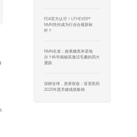
FDA官方认可！UTHEVER®
NMN凭何成为行业合规新标
杆？
NMN生发：效果媲美米诺地
尔？科学揭秘其激活毛囊的四大
通路
择
深耕全球，质誉双收：音芙医药
2025年度关键成就集锦
功
织