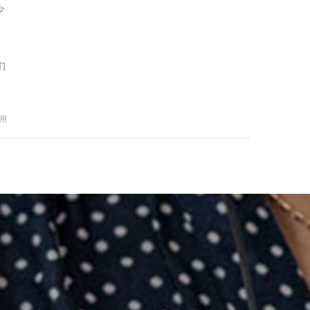
少
们
作用