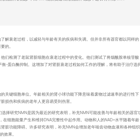
地了解衰老过程，以减轻与年龄有关的疾病和失调。但并非所有器官都以同样的
重要的。
，他们检测了老鼠肾脏细胞在衰老过程中的变化。他们测试了将烟酰胺单核苷酸
质平衡-蛋白酶抑制。这增加了对肾脏衰老过程如何工作的理解，将有助于治疗选
物的关键细胞单位。年龄相关的肾小球功能下降意味着废物过滤速率的进行性下
肾脏损伤和疾病的老年人更容易受到伤害。
们选择研究NMN是因为最近的研究表明，补充NMN可能改善与年龄相关的器官
体，在细胞能量产生和维持DNA完整性中起作用。动物和人的NAD+水平随着年龄
肾脏功能障碍。许多研究表明，补充NMN会增加老年啮齿动物血液和各种组
样的效果。