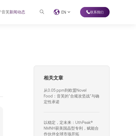
于音芙
新闻动态
EN
联系我们
相关文章
从0.05 ppm到欧盟Novel
Food：音芙的”合规攻坚战”与确
定性承诺
以稳定，定未来：UthPeak®
NMNH获美国晶型专利，赋能合
作伙伴全球市场开拓