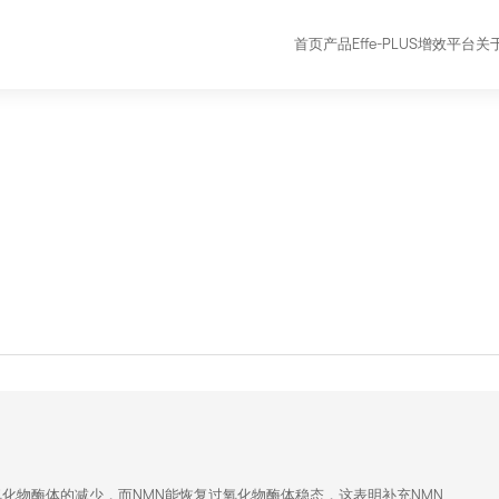
首页
产品
Effe-PLUS增效平台
关
化物酶体的减少，而NMN能恢复过氧化物酶体稳态，这表明补充NMN