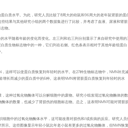
蛋白质水平。为此，研究人员比较了8周大的幼鼠和96周大的老年鼠肾脏的蛋
将这些结果与其他研究小组的两个数据集进行了比较，并考虑了血液、尿液和肾脏
标志物。
27种肾脏蛋白(生物标志物)的水平随着年龄的变化而变化。左三列和右三列分别显示了来自研究中使用的
蛋白质生物标志物中的一种，它们列在右侧。红色条表示相对于其他年龄组蛋白
少。
N，这样可以使蛋白质恢复到年轻时的水平。在27种生物标志物中，NMN补充
年龄增长而减少的蛋白质中的6种。这表明NMN将肾脏蛋白质恢复到年轻时的水
量，这种过氧化物酶体可以分解细胞中的废物。研究小组发现过氧化物酶体的
物酶体的数量，也减少了肾损伤的细胞标志物。总之，这表明NMN可能对肾脏
N增加了衰老肾脏组织细胞中的过氧化物酶体水平，这可能改善对损伤和/或疾病的反应。研究人员
图f所示。这些图像显示年轻小鼠比年老小鼠有更多的过氧化物酶体，但NMN恢