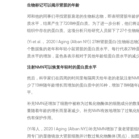
生物标记可以揭示肾脏的年龄
邓和他的同事们寻找肾脏衰老的生物标志物，即表明肾脏年龄的
质水平，结果产生了7208种蛋白质。为了进一步分析，他们
组织中存在的蛋白质。这项分析只给研究人员留下了27个生物
(Yi et al.， 2020 | Aging (Alban NY)) 
个数据集的老年和年轻小鼠肾脏的蛋白质水平。每行代表27种
质水平的增加，蓝色条表示相对于其他年龄组蛋白质水平的减
注射NMN可以恢复年轻时的蛋白质水平
然后，科学家们在四周的时间里每隔两天给年老的老鼠注射NM
少了19种随年龄增长而增加的蛋白质中的16种，增加了8种随
平。
补充NMN还增加了细胞中被称为过氧化物酶体的细胞成分的数
量随着年龄的增长而显著减少。补充NMN有效地增加了过氧化
伤有保护作用。
(Yi等人，2020 | Aging (Alban NY))补充NM
用专门的显微镜放大肾脏细胞并计数过氧化物酶体(黑点)，如