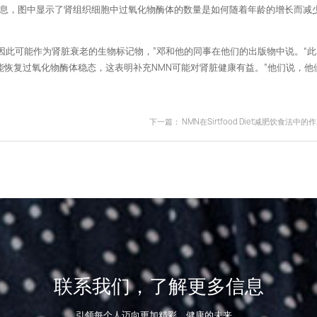
信息，图中显示了肾组织细胞中过氧化物酶体的数量是如何随着年龄的增长而减
因此可能作为肾脏衰老的生物标记物，”邓和他的同事在他们的出版物中说。“此
能恢复过氧化物酶体稳态，这表明补充NMN可能对肾脏健康有益。”他们说，他
下一篇：
NMN在Sirtfood Diet减肥饮食法中的
联系我们，了解更多信息
引领每个人迈向更加精彩、健康的未来。