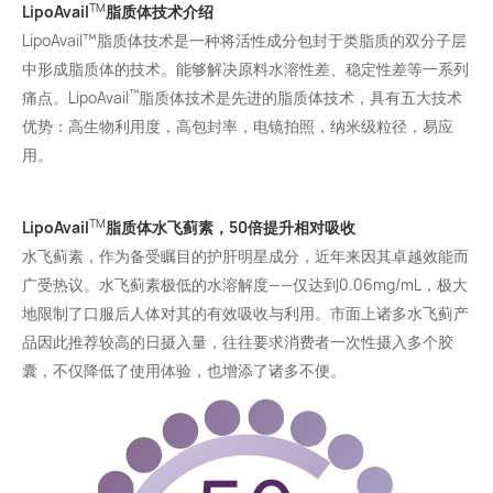
TM
LipoAvail
脂质体技术介绍
LipoAvail™脂质体技术是一种将活性成分包封于类脂质的双分子层
中形成脂质体的技术。能够解决原料水溶性差、稳定性差等一系列
™
痛点。LipoAvail
脂质体技术是先进的脂质体技术，具有五大技术
优势：高生物利用度，高包封率，电镜拍照，纳米级粒径，易应
用。
TM
LipoAvail
脂质体
水飞蓟素
，
50倍提升相对吸收
水飞蓟素，作为备受瞩目的护肝明星成分，近年来因其卓越效能而
广受热议。水飞蓟素极低的水溶解度——仅达到0.06mg/mL，极大
地限制了口服后人体对其的有效吸收与利用。市面上诸多水飞蓟产
品因此推荐较高的日摄入量，往往要求消费者一次性摄入多个胶
囊，不仅降低了使用体验，也增添了诸多不便。