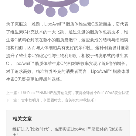
为了克服这一难题，LipoAvail™️ 脂质体维生素C应运而生，它代表
了维生素C补充技术的一大飞跃。通过先进的脂质体包裹技术，维
生素C被精心封装在微小的脂质囊泡中，这些囊泡的结构与细胞膜
结构相似，因而与人体细胞具有更好的亲和性。这种创新设计显著
提升了维生素C的稳定性与生物利用度，相较于传统形式的维生素
C，LipoAvail™️ 脂质体维生素C的相对吸收率实现了近8倍的增长。
对于追求高效、精准营养补充的消费者而言，LipoAvail™️ 脂质体维
生素C无疑是更加理想的选择。
上一篇：
UthPeak™️ NMNH产品开创先河，获得全球首个Self-GRAS安全认证
下一篇：
赏中秋明月，享团圆时光。音芙祝您中秋快乐！
相关文章
维矿进入“比效时代”，临床实证LipoAvail™脂质体的“递送实
力”