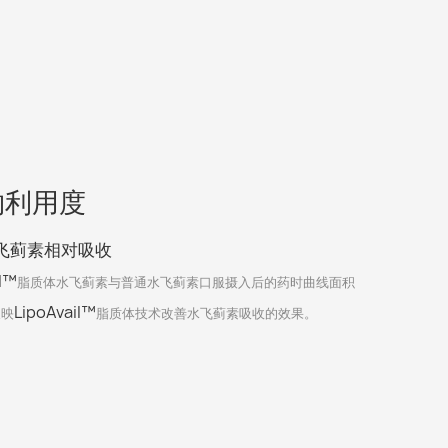
物利用度
飞蓟素相对吸收
il™
脂质体水飞蓟素与普通水飞蓟素口服摄入后的药时曲线面积
LipoAvail™
反映
脂质体技术改善水飞蓟素吸收的效果。