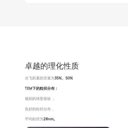
卓越的理化性质
水飞蓟素的含量为
35%、50%
TEM下的粒径分布：
规则的球形形状 ，
良好的粒径分布，
平均粒径为
28nm。