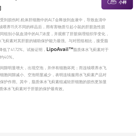
小样
场
受到损伤时,机体肝细胞中的ALT会释放到血液中，导致血清中
连续喂养15天不同的样品后，用有害物质引起小鼠的肝脏急性损
同组别小鼠血清中的ALT浓度，并观察了肝脏病理组织学变化，
”脂质体水飞蓟素对其肝脏的辅助保护能力最强。与对照组相比，接受脂
LipoAvail™
降低了41.72%。试验证明，
脂质体水飞蓟素对于
约40%。
间隙明显增大，出现空泡，并伴有细胞坏死；而连续喂养水飞
细胞间隙减小、空泡明显减少，表明连续服用水飞蓟素产品对
保护作用。其中，脂质体水飞蓟素组减轻肝细胞的损伤更加显
il™脂质体水飞蓟素对于肝脏的保护最有效。