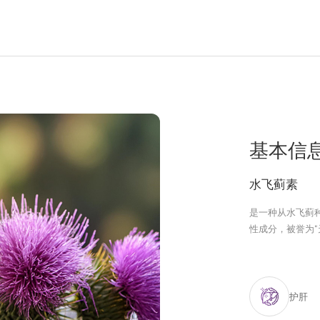
基本信
水飞蓟素
是一种从水飞蓟
性成分，被誉为“
护肝