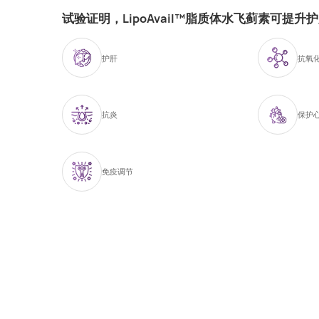
试验证明，LipoAvail™脂质体水飞蓟素可提升
护肝
抗氧
抗炎
保护
免疫调节