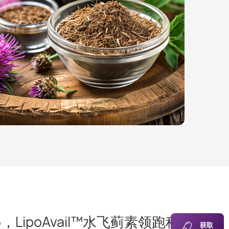
%
，LipoAvail™水飞蓟素领跑科
获取