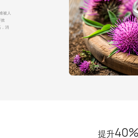
很难被人
著效
高，消
40
提升