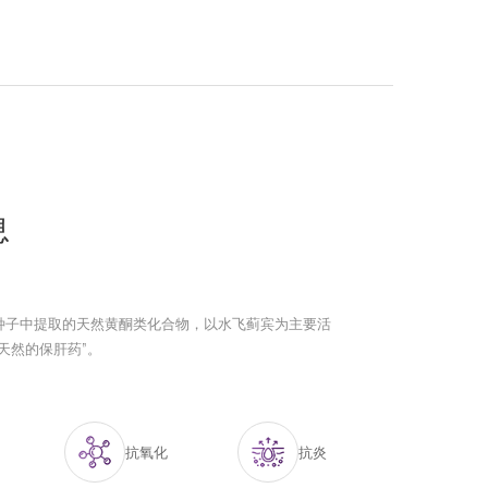
息
种子中提取的天然黄酮类化合物，以水飞蓟宾为主要活
天然的保肝药”。
抗氧化
抗炎