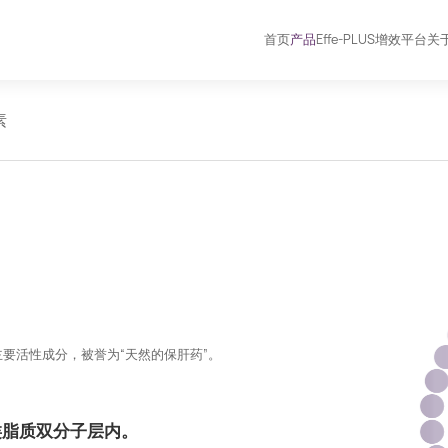
首页
产品
Effe-PLUS增效平台
关
素
要活性成分，被誉为“天然的保肝药”。
于类脂质双分子层内。