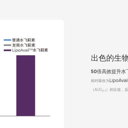
出色的生
50
倍高效提升水
LipoAva
相对吸收为
（AUC
）的比值，
0-t