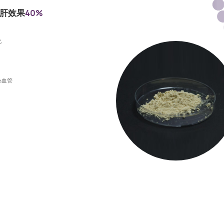
护肝效果
40%
化
心血管