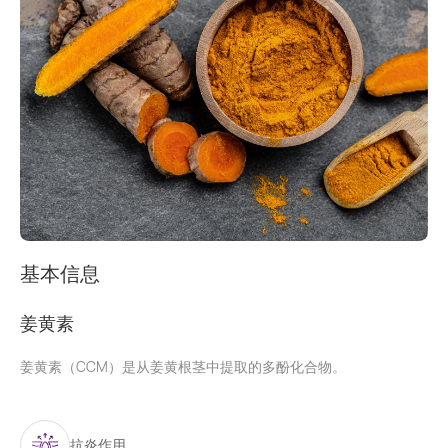
基本信息
姜黄素
姜黄素（CCM）是从姜黄根茎中提取的多酚化合物。
抗炎作用