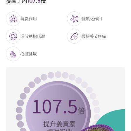
提高了约
107.5
倍
抗炎作用
抗氧化作用
调节糖脂代谢
缓解关节疼痛
心脏健康