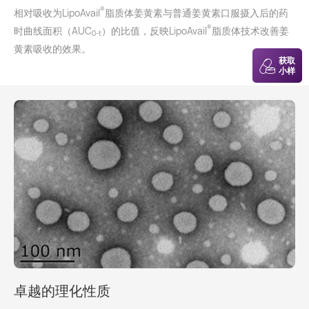
®
相对吸收为LipoAvail
脂质体姜黄素与普通姜黄素口服摄入后的药
®
时曲线面积（AUC
）的比值，反映LipoAvail
脂质体技术改善姜
0-t
黄素吸收的效果。
获取
小样
卓越的理化性质