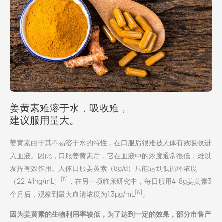
姜黄素难溶于水，吸收难，
建议服用量大。
姜黄素由于其不易溶于水的特性，在口服后很难被人体有效吸收进
入血液。因此，口服姜黄素后，它在血液中的浓度通常很低，难以
发挥有效作用。人体口服姜黄素（8g/d）只能达到低循环浓度
[5]
（22-41ng/mL）
，在另一项临床研究中，每日服用4-8g姜黄素3
[6]
个月后，观察到最大血清浓度为1.3µg/mL
。
因为姜黄素的生物利用率较低，为了达到一定的效果，部分市售产