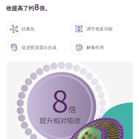
8
收提高了约
倍。
抗氧化
调节免疫功能
促进胶原蛋白合成
解毒作用