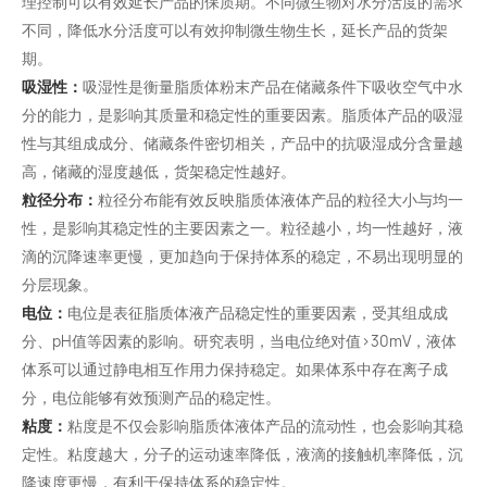
理控制可以有效延长产品的保质期。不同微生物对水分活度的需求
不同，降低水分活度可以有效抑制微生物生长，延长产品的货架
期。
吸湿性：
吸湿性是衡量脂质体粉末产品在储藏条件下吸收空气中水
分的能力，是影响其质量和稳定性的重要因素。脂质体产品的吸湿
性与其组成成分、储藏条件密切相关，产品中的抗吸湿成分含量越
高，储藏的湿度越低，货架稳定性越好。
粒径分布：
粒径分布能有效反映脂质体液体产品的粒径大小与均一
性，是影响其稳定性的主要因素之一。粒径越小，均一性越好，液
滴的沉降速率更慢，更加趋向于保持体系的稳定，不易出现明显的
分层现象。
电位：
电位是表征脂质体液产品稳定性的重要因素，受其组成成
分、pH值等因素的影响。研究表明，当电位绝对值>30mV，液体
体系可以通过静电相互作用力保持稳定。如果体系中存在离子成
分，电位能够有效预测产品的稳定性。
粘度：
粘度是不仅会影响脂质体液体产品的流动性，也会影响其稳
定性。粘度越大，分子的运动速率降低，液滴的接触机率降低，沉
降速度更慢，有利于保持体系的稳定性。