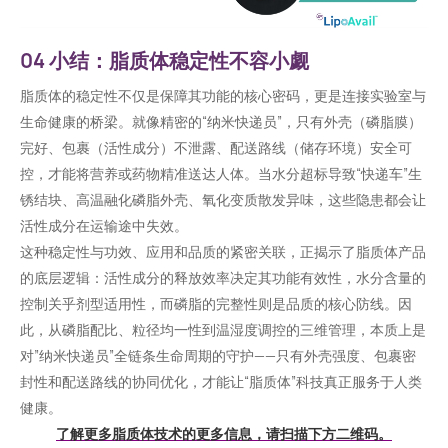
04 小结：脂质体稳定性不容小觑
脂质体的稳定性不仅是保障其功能的核心密码，更是连接实验室与
生命健康的桥梁。就像精密的“纳米快递员”，只有外壳（磷脂膜）
完好、包裹（活性成分）不泄露、配送路线（储存环境）安全可
控，才能将营养或药物精准送达人体。当水分超标导致“快递车”生
锈结块、高温融化磷脂外壳、氧化变质散发异味，这些隐患都会让
活性成分在运输途中失效。
这种稳定性与功效、应用和品质的紧密关联，正揭示了脂质体产品
的底层逻辑：活性成分的释放效率决定其功能有效性，水分含量的
控制关乎剂型适用性，而磷脂的完整性则是品质的核心防线。因
此，从磷脂配比、粒径均一性到温湿度调控的三维管理，本质上是
对”纳米快递员”全链条生命周期的守护——只有外壳强度、包裹密
封性和配送路线的协同优化，才能让“脂质体”科技真正服务于人类
健康。
了解更多脂质体技术的更多信息，请扫描下方二维码。